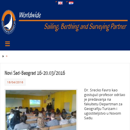
»
Novi Sad-Beograd 16-20.03/2016
18/04/2016
Dr. Srecko Favro kao
gostujući profesor održao
je predavanja na
fakultetu Departman za
Geografiju Turizam i
ugostiteljstvo u Novom
Sadu.