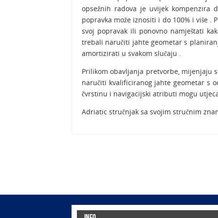
opsežnih radova je uvijek kompenzira dob
popravka može iznositi i do 100% i više . P
svoj ​​popravak ili ponovno namještati ka
trebali naručiti jahte geometar s planiranj
amortizirati u svakom slučaju .
Prilikom obavljanja pretvorbe, mijenjaju se
naručiti kvalificiranog jahte geometar s od
čvrstinu i navigacijski atributi mogu utjec
Adriatic stručnjak sa svojim stručnim zn
Info