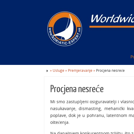
P
»
Usluge »
Premjeravanje »
Procjena nesreće
Procjena nesreće
Mi smo zastupljeni osiguravatelji i vlasnic
nasukavanje, dismasting, mehanički kvar
poplave, dok je u pohranu, latentnom ma
oštećenja.
Na današnjem konkurentnom tržištu, što z