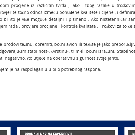
iti procjene iz različitih tvrtki , iako , zbog razlike u troškovi
rovjerite točno odnos između ponuđene kvalitete i cijene , i definira
ko bi što je više moguće detaljni i pismeno . Ako nistetehničar sa
em rada , provjere procjene i kontrole kvalitete . Troškovi za to će 
 brodovi težinu, opremiti, bočni avion ili težište je jako preporučlji
govarajućim stabilnost-, čvrstinu-, trim-ili bočni izračuni. Stabilnos
ati negativno, što utječe na operativnu sigurnost svoje jahte.
anjem je na raspolaganju u bilo potrebnog raspona.
Pronađi nas na Facebooku
K