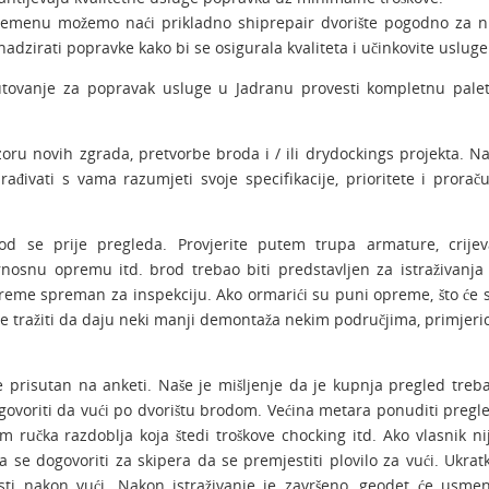
remenu možemo naći prikladno shiprepair dvorište pogodno za n
dzirati popravke kako bi se osigurala kvaliteta i učinkovite usluge
putovanje za popravak usluge u Jadranu provesti kompletnu pale
oru novih zgrada, pretvorbe broda i / ili drydockings projekta. Na
ađivati ​​s vama razumjeti svoje specifikacije, prioritete i prorač
rod se prije pregleda. Provjerite putem trupa armature, crijev
rnosnu opremu itd. brod trebao biti predstavljen za istraživanja
preme spreman za inspekciju. Ako ormarići su puni opreme, što će 
že tražiti da daju neki manji demontaža nekim područjima, primjeri
prisutan na anketi. Naše je mišljenje da je kupnja pregled treb
ogovoriti da vući po dvorištu brodom. Većina metara ponuditi pregl
m ručka razdoblja koja štedi troškove chocking itd. Ako vlasnik ni
 se dogovoriti za skipera da se premjestiti plovilo za vući. Ukrat
ti nakon vući. Nakon istraživanje je završeno, geodet će usme