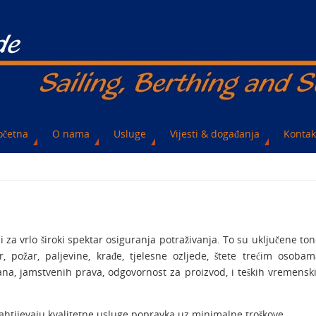
očetna
O nama
Usluge
Vijesti & događanja
Kontak
i za vrlo široki spektar osiguranja potraživanja. To su uključene ton
, požar, paljevine, krađe, tjelesne ozljede, štete trećim osobam
na, jamstvenih prava, odgovornost za proizvod, i teških vremensk
ahtijevaju kvalitetne usluge popravka uz minimalne troškove.