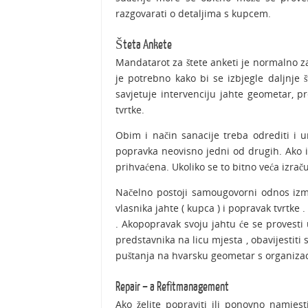
razgovarati o detaljima s kupcem.
Šteta Ankete
Mandatarot za štete anketi je normalno za 
je potrebno kako bi se izbjegle daljnje št
savjetuje intervenciju jahte geometar, p
tvrtke.
Obim i način sanacije treba odrediti i u
popravka neovisno jedni od drugih. Ako i p
prihvaćena. Ukoliko se to bitno veća izra
Načelno postoji samougovorni odnos izmeđ
vlasnika jahte ( kupca ) i popravak tvrtke 
. Akopopravak svoju jahtu će se provest
predstavnika na licu mjesta , obavijestit
puštanja na hvarsku geometar s organizac
Repair – a Refitmanagement
Ako želite popraviti ili ponovno namjes