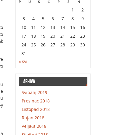
P
U
S
Č
P
S
N
1
2
3
4
5
6
7
8
9
ko
10
11
12
13
14
15
16
ko
17
18
19
20
21
22
23
ak
24
25
26
27
28
29
30
31
ve
« svi.
ti
Arhiva
đu
be
Svibanj 2019
ju
Prosinac 2018
by
Listopad 2018
Rujan 2018
Veljača 2018
Za
Siječanj 2018