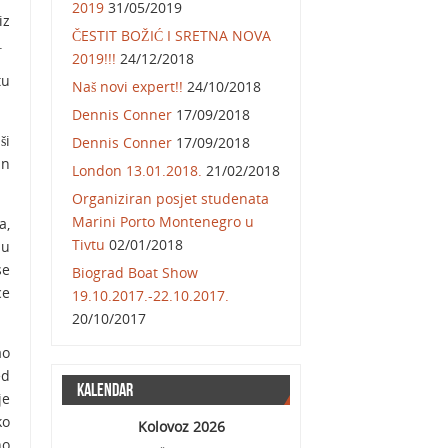
2019
31/05/2019
iz
ČESTIT BOŽIĆ I SRETNA NOVA
.
2019!!!
24/12/2018
tu
Naš novi expert!!
24/10/2018
Dennis Conner
17/09/2018
ši
Dennis Conner
17/09/2018
un
London 13.01.2018.
21/02/2018
Organiziran posjet studenata
Marini Porto Montenegro u
a,
Tivtu
02/01/2018
 u
se
Biograd Boat Show
ce
19.10.2017.-22.10.2017.
20/10/2017
ao
ed
Kalendar
je
ko
Kolovoz 2026
no