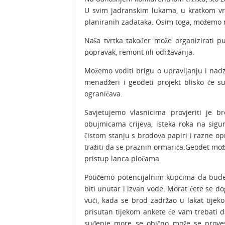
U svim jadranskim lukama, u kratkom v
planiranih zadataka. Osim toga, možemo na
Naša tvrtka također može organizirati 
popravak, remont iili održavanja.
Možemo voditi brigu o upravljanju i nadz
menadžeri i geodeti projekt blisko će sur
ograničava.
Savjetujemo vlasnicima provjeriti je b
obujmicama crijeva, isteka roka na sigu
čistom stanju s brodova papiri i razne o
tražiti da se praznih ormarića.Geodet mo
pristup lanca pločama.
Potičemo potencijalnim kupcima da bude 
biti unutar i izvan vode. Morat ćete se d
vući, kada se brod zadržao u lakat tijeko
prisutan tijekom ankete će vam trebati da
suđenje more se obično može se proves