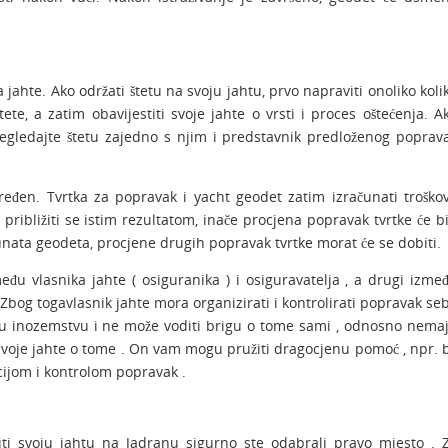
jahte. Ako održati štetu na svoju jahtu, prvo napraviti onoliko koli
ete, a zatim obavijestiti svoje jahte o vrsti i proces oštećenja. A
regledajte štetu zajedno s njim i predstavnik predloženog poprav
ređen. Tvrtka za popravak i yacht geodet zatim izračunati troško
ribližiti se istim rezultatom, inače procjena popravak tvrtke će bi
čunata geodeta, procjene drugih popravak tvrtke morat će se dobiti.
u vlasnika jahte ( osiguranika ) i osiguravatelja , a drugi izme
. Zbog togavlasnik jahte mora organizirati i kontrolirati popravak se
i u inozemstvu i ne može voditi brigu o tome sami , odnosno nema
i svoje jahte o tome . On vam mogu pružiti dragocjenu pomoć , npr. 
ijom i kontrolom popravak .
titi svoju jahtu na Jadranu sigurno ste odabrali pravo mjesto . 