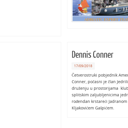
Dennis Conner
17/09/2018
Četverostruki pobjednik Amer
Conner, počasni je član Jedr
druženju u prostorijama klub
splitskim zaljubljenicima jedr
rođendan krstareći Jadranom 
Kljakovićem Gašpićem.