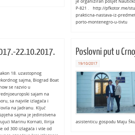
je organiziran posjet Nautičk
P-821 . http://pfkotor.me/st
prakticna-nastava-iz-predmet
porto-montenegro-u-tivtu
017.-22.10.2017.
Poslovni put u Crno
19/10/2017
akon 18. uzastopnog
ekordnog sajma, Biograd Boat
how se razvio u
rednjoeuropski sajam na
oru, sa najviše izlagača i
lovila na Jadranu. Ključ
spjeha sajma je jedinstvena
čujući Marinu Kornati, Ilirija
asistenticu gospođu Maju Šk
e od 300 izlagača i više od