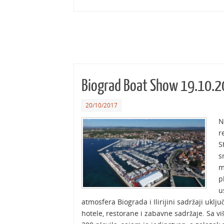
Biograd Boat Show 19.10.2
20/10/2017
N
r
S
s
m
p
u
atmosfera Biograda i Ilirijini sadržaji uklju
hotele, restorane i zabavne sadržaje. Sa viš