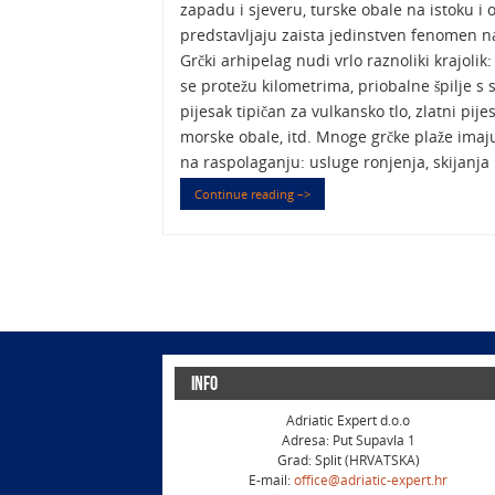
zapadu i sjeveru, turske obale na istoku i o
predstavljaju zaista jedinstven fenomen 
Grčki arhipelag nudi vrlo raznoliki krajolik
se protežu kilometrima, priobalne špilje s 
pijesak tipičan za vulkansko tlo, zlatni pije
morske obale, itd. Mnoge grčke plaže imaj
na raspolaganju: usluge ronjenja, skijanja 
Continue reading –>
Info
Adriatic Expert d.o.o
Adresa: Put Supavla 1
Grad: Split (HRVATSKA)
E-mail:
office@adriatic-expert.hr