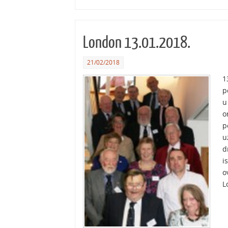
London 13.01.2018.
21/02/2018
1
p
u
o
p
u
d
i
o
L