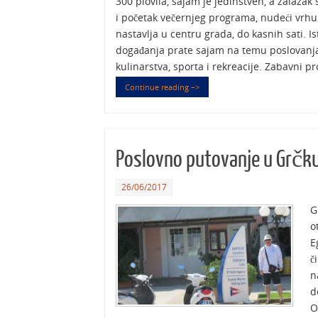
300 plovila, sajam je jedinstven, a zalazak
i početak večernjeg programa, nudeći vrhu
nastavlja u centru grada, do kasnih sati. 
događanja prate sajam na temu poslovanja
kulinarstva, sporta i rekreacije. Zabavni p
Continue reading –>
Poslovno putovanje u Grčku
26/06/2017
G
o
E
č
n
d
O