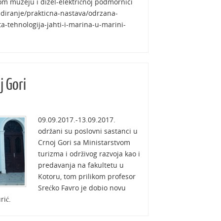
om muzeju i dizel-električnoj podmornici
udiranje/prakticna-nastava/odrzana-
a-tehnologija-jahti-i-marina-u-marini-
j Gori
09.09.2017.-13.09.2017.
održani su poslovni sastanci u
Crnoj Gori sa Ministarstvom
turizma i održivog razvoja kao i
predavanja na fakultetu u
Kotoru, tom prilikom profesor
Srećko Favro je dobio novu
urić.