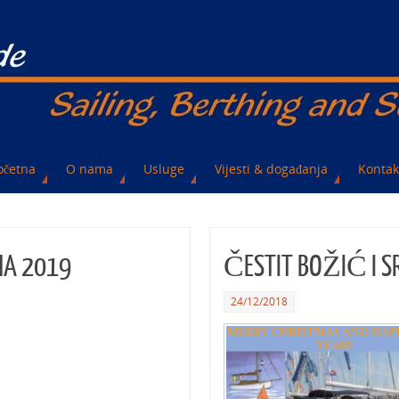
očetna
O nama
Usluge
Vijesti & događanja
Kontak
NA 2019
ČESTIT BOŽIĆ I S
24/12/2018