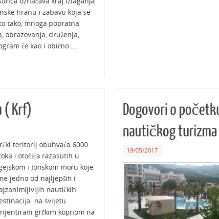
 sunca označava kraj izlaganja
nske hranu i zabavu koja se
Isto tako, mnoga popratna
, obrazovanja, druženja,
rogram će kao i obično …
 ( Krf)
Dogovori o početku
nautičkog turizma 
rčki teritorij obuhvaća 6000
19/05/2017
toka i otočića razasutih u
gejskom i Jonskom moru koje
ine jedno od najljepših i
ajzanimljivijih nautičkih
estinacija na svijetu.
rijentirani grčkim kopnom na