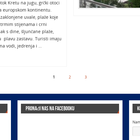
tok Kretu na jugu, grčki otoci
na europskom kontinentu.
: zaklonjene uvale, plaže koje
strmim stijenama i crni
sak s dine, šljunčane plaže,
u plavu zastavu. Turisti imaju
na vodi, jedrenja i …
1
2
3
Pronađi nas na Facebooku
K
Na